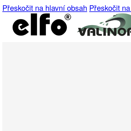
Přeskočit na hlavní obsah
Přeskočit na
Produkty pro provozy
Cleanrooms
Sterilní a nesterilní dezin
Systémy pro hygienu a úk
COSA-CIP čistící příprav
Ultrasil-CIP chemie
Zdravotnická zařízení
Dezinfekce pro profesioná